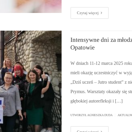
Czytaj więcej
Intensywne dni za młodz
Opatowie
W dniach 11-12 marca 2025 roku
mieli okazję uczestniczyć w wyj
„Dziś uczeń – Jutro student” z
Prymus. Warsztaty okazały się st
głębokiej autorefleksji i […]
|
UTWORZYŁ AGNIESZKA DUDA
AKTUALN
Czytaj więcej