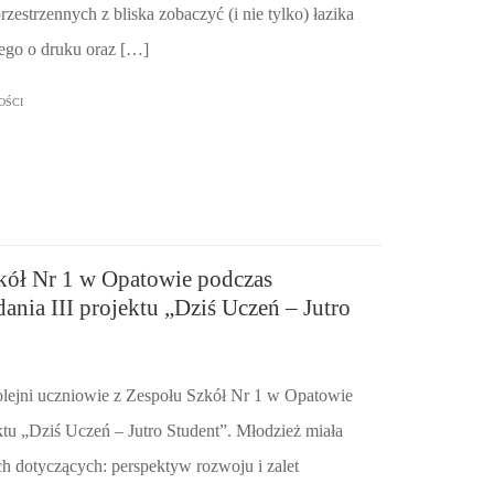
estrzennych z bliska zobaczyć (i nie tylko) łazika
ego o druku oraz […]
OŚCI
kół Nr 1 w Opatowie podczas
ania III projektu „Dziś Uczeń – Jutro
olejni uczniowie z Zespołu Szkół Nr 1 w Opatowie
ektu „Dziś Uczeń – Jutro Student”. Młodzież miała
ch dotyczących: perspektyw rozwoju i zalet