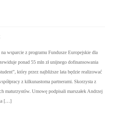
t
 na wsparcie z programu Fundusze Europejskie dla
zewiduje ponad 55 mln zł unijnego dofinansowania
student”, który przez najbliższe lata będzie realizować
spółpracy z kilkunastoma partnerami. Skorzysta z
kich maturzystów. Umowę podpisali marszałek Andrzej
ta […]