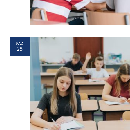
PAŹ
25