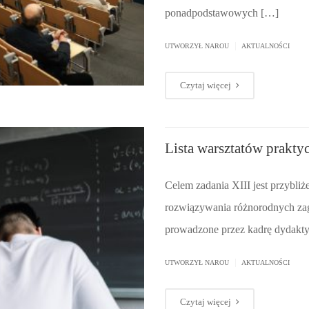
ponadpodstawowych […]
|
UTWORZYŁ
NAROU
AKTUALNOŚCI
Czytaj więcej
Lista warsztatów prakty
Celem zadania XIII jest przybli
rozwiązywania różnorodnych zag
prowadzone przez kadrę dydakty
|
UTWORZYŁ
NAROU
AKTUALNOŚCI
Czytaj więcej