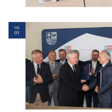
SIE
01